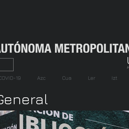
I
COVID-19
Azc
Cua
Ler
Izt
General