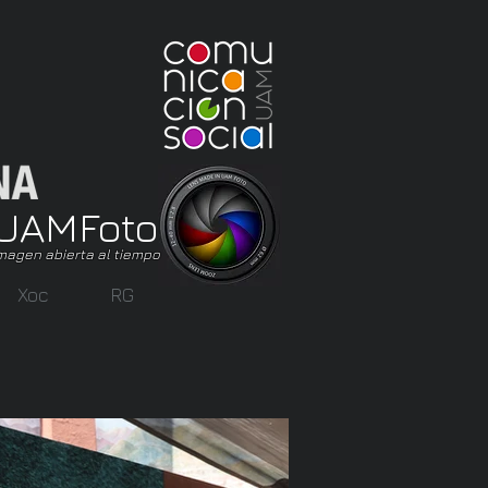
UAM
Foto
magen abierta al tiempo
Xoc
RG