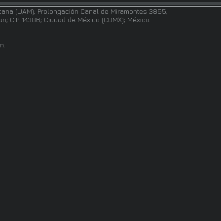
tana (UAM); Prolongación Canal de Miramontes 3855;
pan; C.P. 14386; Ciudad de México (CDMX); México
.
n.