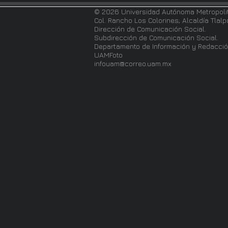
© 2026 Universidad Autónoma Metropoli
Col. Rancho Los Colorines; Alcaldía Tlal
Dirección de Comunicación Social.
Subdirección de Comunicación Social.
Departamento de Información y Redacció
UAMFoto
infouam@correo.uam.mx