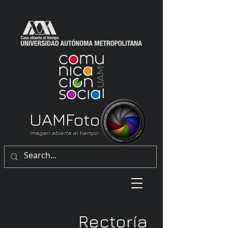
UAM
Foto
Imagen abierta al tiempo
Rectoría