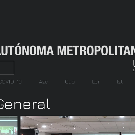
I
COVID-19
Azc
Cua
Ler
Izt
General