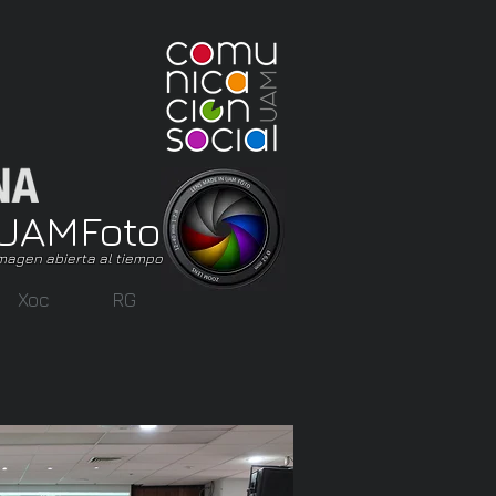
UAM
Foto
magen abierta al tiempo
Xoc
RG