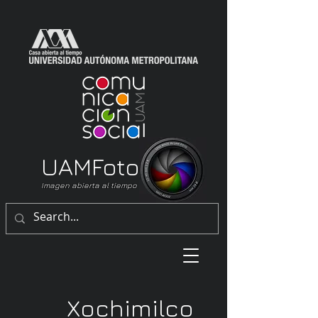
UAM
Foto
Imagen abierta al tiempo
Xochimilco