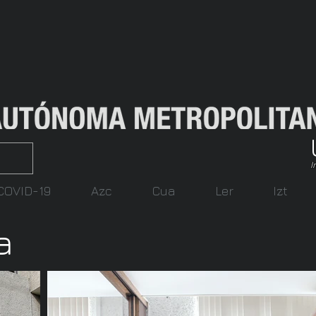
I
COVID-19
Azc
Cua
Ler
Izt
a