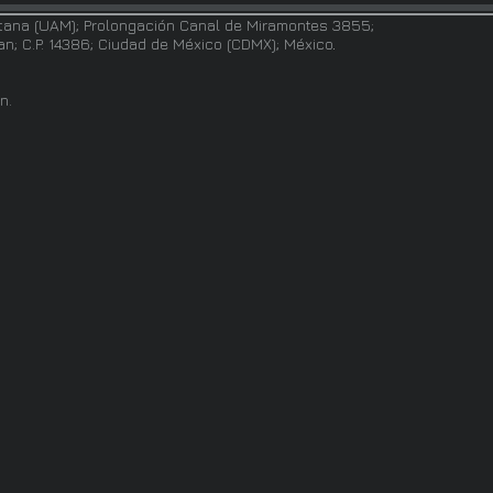
tana (UAM); Prolongación Canal de Miramontes 3855;
pan; C.P. 14386; Ciudad de México (CDMX); México
.
n.