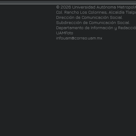
© 2026 Universidad Autónoma Metropoli
Col. Rancho Los Colorines; Alcaldía Tlal
Dirección de Comunicación Social.
Subdirección de Comunicación Social.
Departamento de Información y Redacció
UAMFoto
infouam@correo.uam.mx