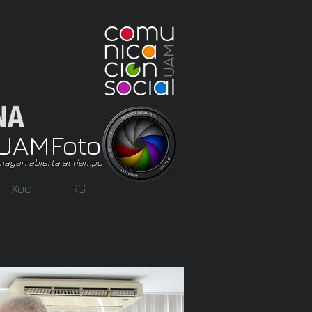
UAM
Foto
magen abierta al tiempo
Xoc
RG