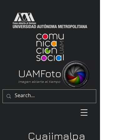
UAM
Foto
Imagen abierta al tiempo
Cuajimalpa