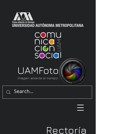
UAM
Foto
Imagen abierta al tiempo
Rectoría