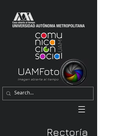
UAM
Foto
Imagen abierta al tiempo
Rectoría