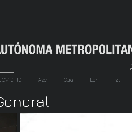
I
COVID-19
Azc
Cua
Ler
Izt
General