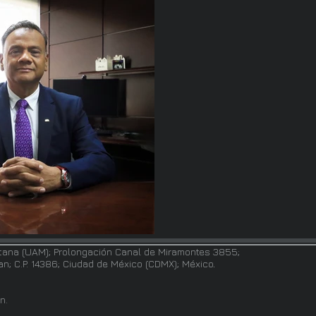
tana (UAM); Prolongación Canal de Miramontes 3855;
pan; C.P. 14386; Ciudad de México (CDMX); México
.
n.