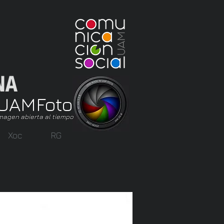
UAM
Foto
magen abierta al tiempo
Xoc
RG