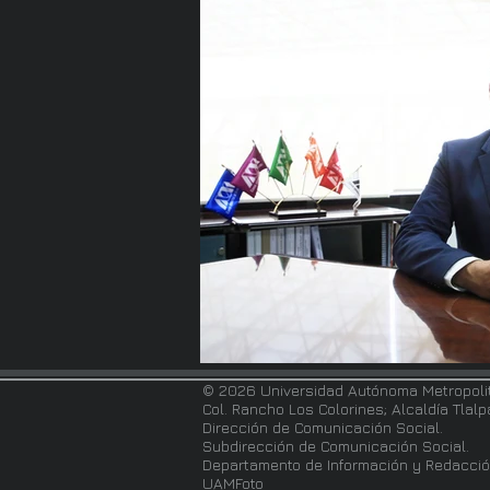
© 2026 Universidad Autónoma Metropoli
Col. Rancho Los Colorines; Alcaldía Tlal
Dirección de Comunicación Social.
Subdirección de Comunicación Social.
Departamento de Información y Redacció
UAMFoto