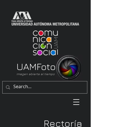
UAM
Foto
Imagen abierta al tiempo
Rectoría