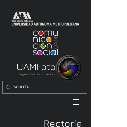
UAM
Foto
Imagen abierta al tiempo
Rectoría