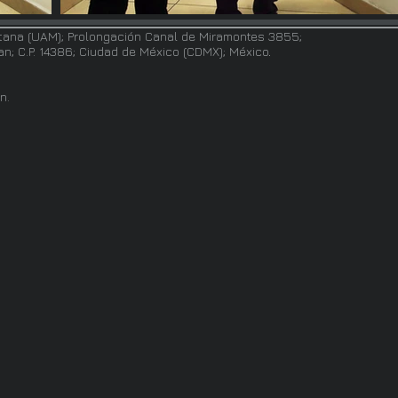
tana (UAM); Prolongación Canal de Miramontes 3855;
pan; C.P. 14386; Ciudad de México (CDMX); México
.
n.