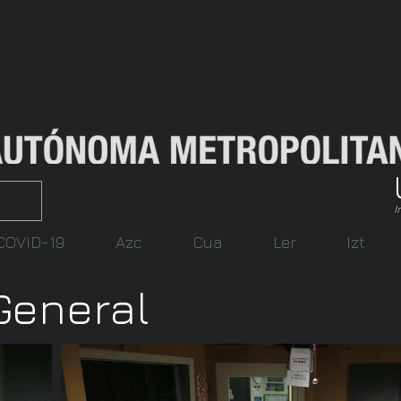
I
COVID-19
Azc
Cua
Ler
Izt
General