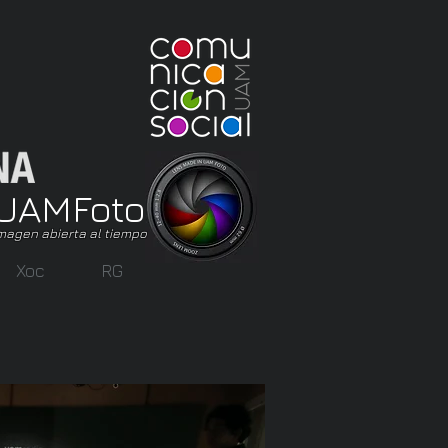
UAM
Foto
magen abierta al tiempo
Xoc
RG