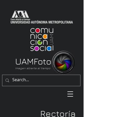
UAM
Foto
Imagen abierta al tiempo
Rectoría