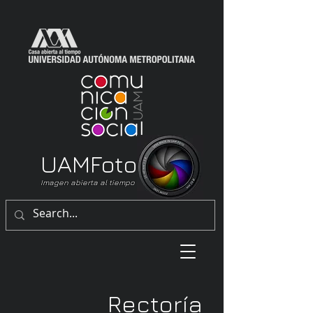
UAM
Foto
Imagen abierta al tiempo
Rectoría