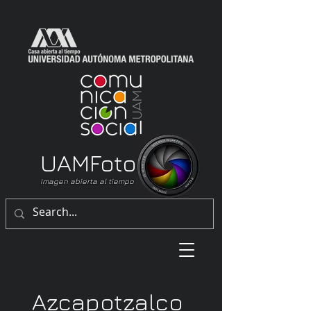
UAM
Foto
Imagen abierta al tiempo
Azcapotzalco