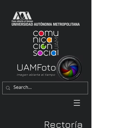
UAM
Foto
Imagen abierta al tiempo
Rectoría