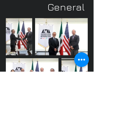
General
© 2026 Universidad Autónoma Metropolitana (UAM);
Prolongación Canal de Miramontes 3855;
Col. Rancho Los Colorines; Alcaldía Tlalpan; C.P.
14386; Ciudad de México (CDMX); México
.
Dirección de Comunicación Social.