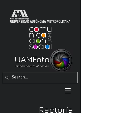
UAM
Foto
Imagen abierta al tiempo
Rectoría