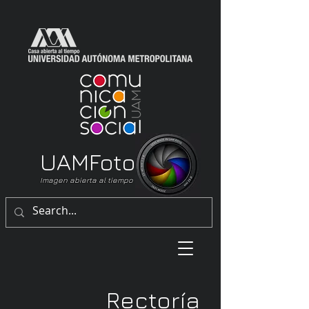
UAM
Foto
Imagen abierta al tiempo
Rectoría