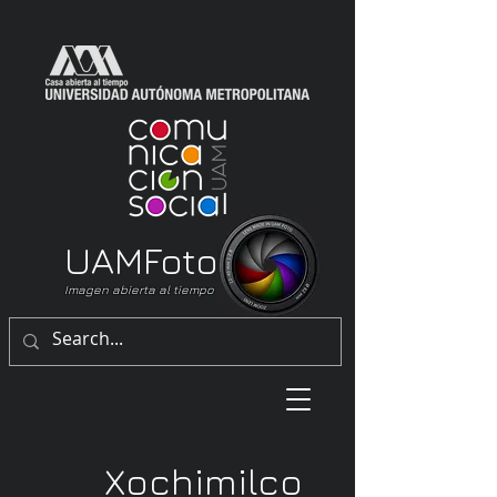
UAM
Foto
Imagen abierta al tiempo
Xochimilco