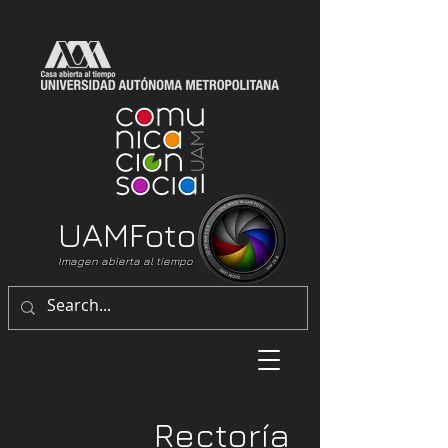
UAM
Foto
Imagen abierta al tiempo
Rectoría