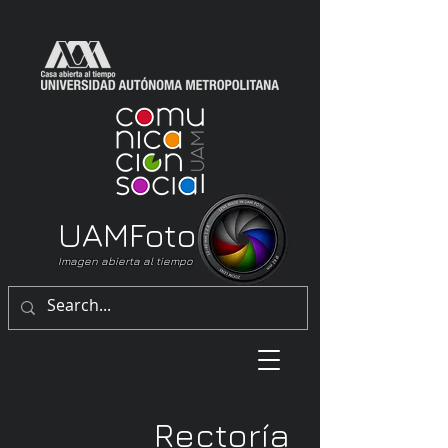
UAM
Foto
Imagen abierta al tiempo
Rectoría