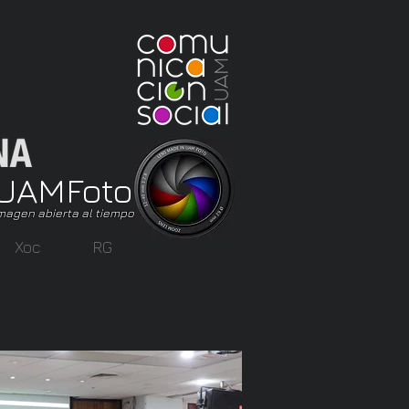
UAM
Foto
magen abierta al tiempo
Xoc
RG