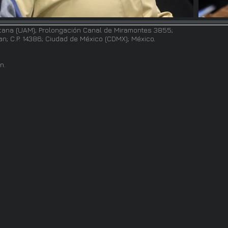
tana (UAM); Prolongación Canal de Miramontes 3855;
pan; C.P. 14386; Ciudad de México (CDMX); México
.
n.