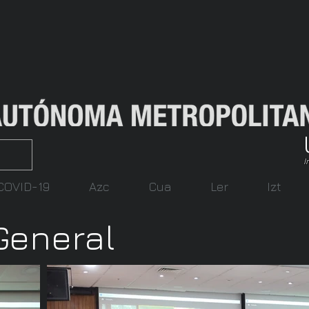
I
COVID-19
Azc
Cua
Ler
Izt
General