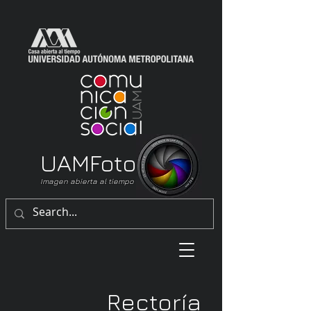
UAM
Foto
Imagen abierta al tiempo
Rectoría