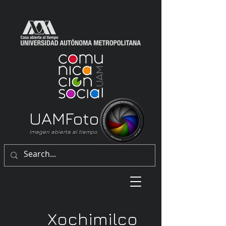
UAM
Foto
Imagen abierta al tiempo
Xochimilco