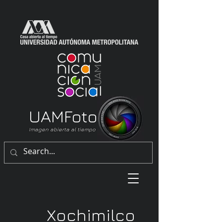
UAM
Foto
Imagen abierta al tiempo
Xochimilco