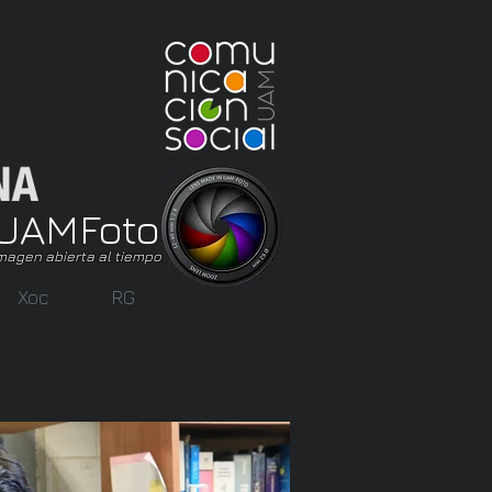
UAM
Foto
magen abierta al tiempo
Xoc
RG