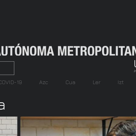
I
COVID-19
Azc
Cua
Ler
Izt
a