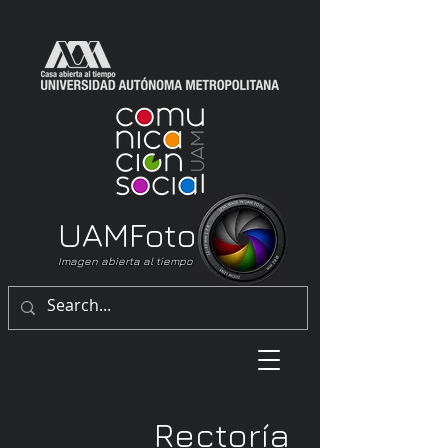
UAM
Foto
Imagen abierta al tiempo
Rectoría