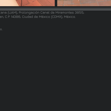
tana (UAM); Prolongación Canal de Miramontes 3855;
pan; C.P. 14386; Ciudad de México (CDMX); México
.
n.