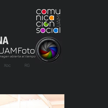
UAM
Foto
magen abierta al tiempo
Xoc
RG