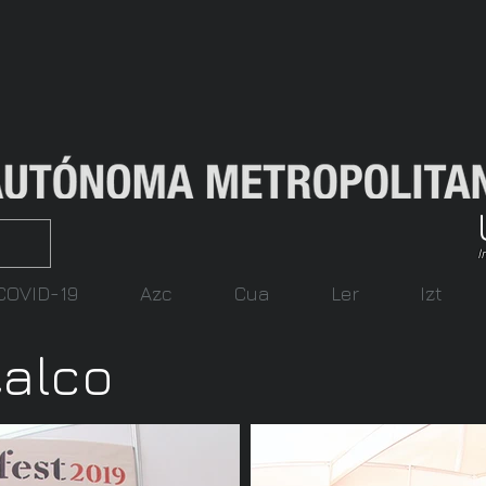
I
COVID-19
Azc
Cua
Ler
Izt
alco