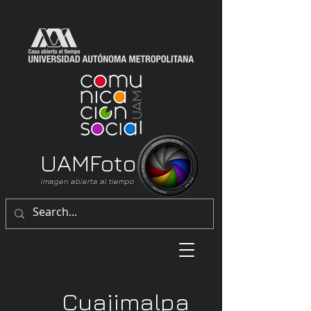
UAM
Foto
Imagen abierta al tiempo
Cuajimalpa