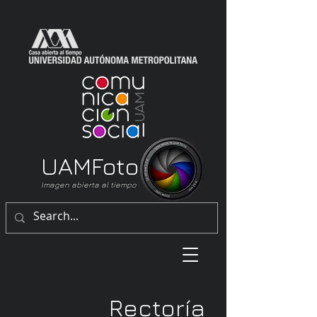
UAM
Foto
Imagen abierta al tiempo
Rectoría