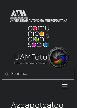
UAM
Foto
Imagen abierta al tiempo
Azcapotzalco