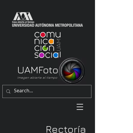
UAM
Foto
Imagen abierta al tiempo
Rectoría