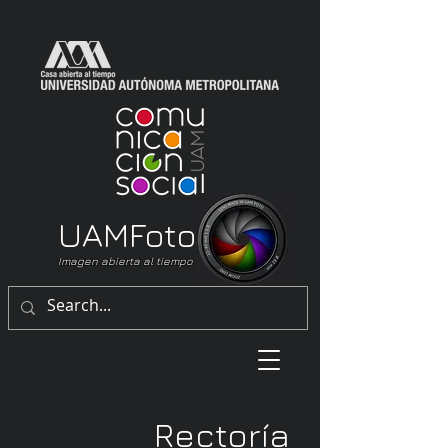
UAM
Foto
Imagen abierta al tiempo
Rectoría