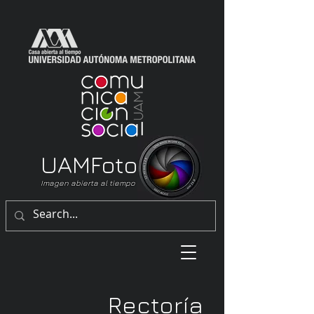
UAM
Foto
Imagen abierta al tiempo
Rectoría