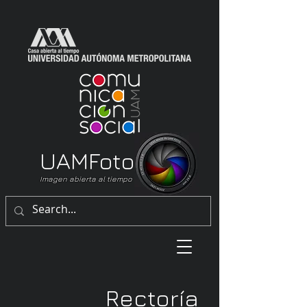
UAM
Foto
Imagen abierta al tiempo
Rectoría