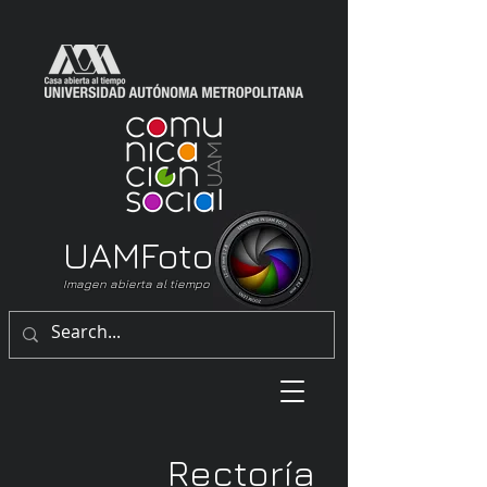
UAM
Foto
Imagen abierta al tiempo
Rectoría