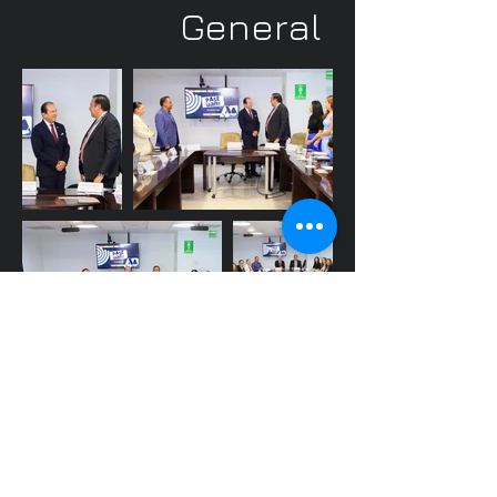
General
© 2026 Universidad Autónoma Metropolitana (UAM);
Prolongación Canal de Miramontes 3855;
Col. Rancho Los Colorines; Alcaldía Tlalpan; C.P.
14386; Ciudad de México (CDMX); México
.
Dirección de Comunicación Social.