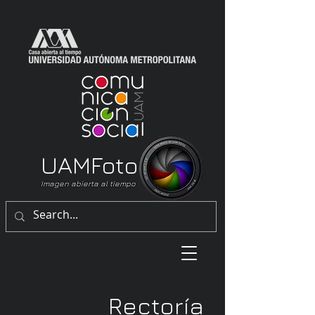
UAM
Foto
Imagen abierta al tiempo
Rectoría