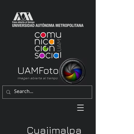
UAM
Foto
Imagen abierta al tiempo
Cuajimalpa